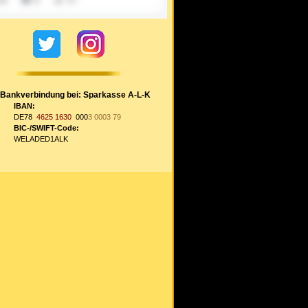
Bankverbindung bei: Sparkasse A-L-K
IBAN:
DE78
4625 1630
000
3 0003 79
BIC-/SWIFT-Code:
WELADED1ALK