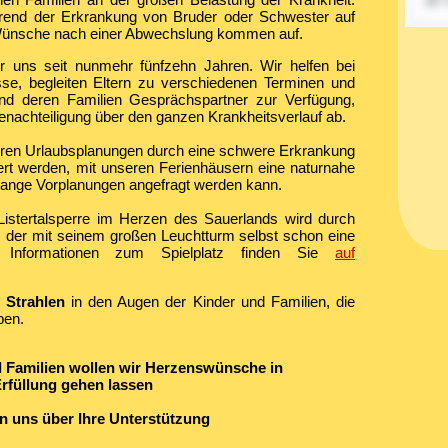
hrend der Erkrankung von Bruder oder Schwester auf
 Wünsche nach einer Abwechslung kommen auf.
ir uns seit nunmehr fünfzehn Jahren. Wir helfen bei
se, begleiten Eltern zu verschiedenen Terminen und
und deren Familien Gesprächspartner zur Verfügung,
Benachteiligung über den ganzen Krankheitsverlauf ab.
 deren Urlaubsplanungen durch eine schwere Erkrankung
ert werden, mit unseren Ferienhäusern eine naturnahe
 lange Vorplanungen angefragt werden kann.
istertalsperre im Herzen des Sauerlands wird durch
t, der mit seinem großen Leuchtturm selbst schon eine
hr Informationen zum Spielplatz finden Sie
auf
n
Strahlen
in den Augen der Kinder und Familien, die
ben.
 Familien wollen wir Herzenswünsche in
rfüllung gehen lassen
en uns über Ihre Unterstützung